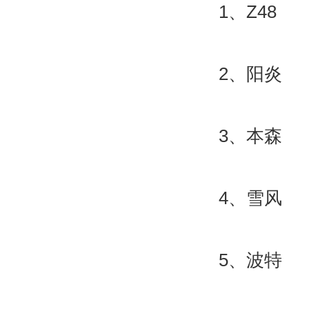
1、Z48
2、阳炎
3、本森
4、雪风
5、波特