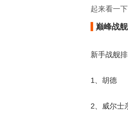
起来看一下
巅峰战舰
新手战舰排
1、胡德
2、威尔士