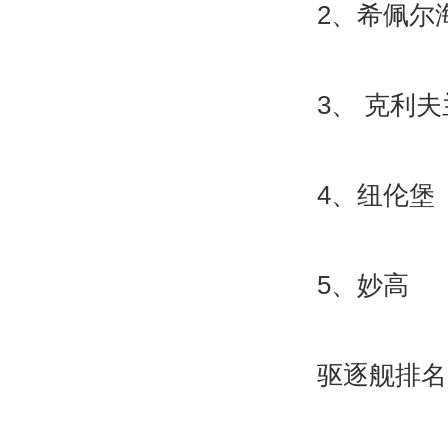
2、希佩尔
3、 克利夫
4、纽伦堡
5、妙高
驱逐舰排名