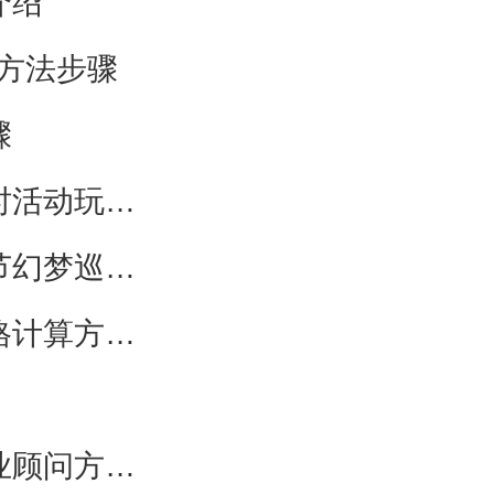
介绍
务方法步骤
骤
未定事件簿彩翊肴限时活动怎么玩 彩翊肴限时活动玩法介绍
逆水寒手游万圣节幻梦巡礼时装多少钱 万圣节幻梦巡礼时装分享介绍
趣智校园洗澡怎么算价格 趣智校园洗澡算价格计算方法介绍
焦点好房怎么入驻置业顾问 焦点好房入驻置业顾问方法步骤