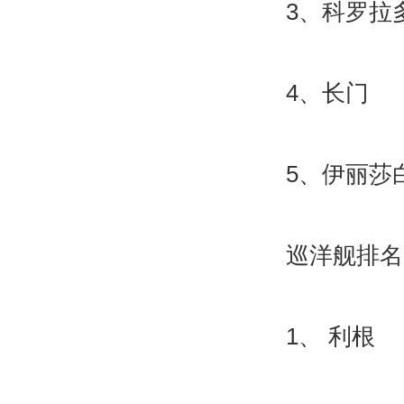
3、科罗拉多
4、长门
5、伊丽莎
巡洋舰排名
1、 利根